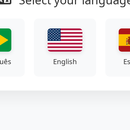
uês
English
E